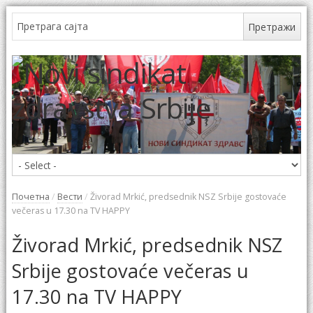
Почетна
/
Вести
/
Živorad Mrkić, predsednik NSZ Srbije gostovaće
večeras u 17.30 na TV HAPPY
Živorad Mrkić, predsednik NSZ
Srbije gostovaće večeras u
17.30 na TV HAPPY