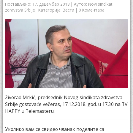
Постављено:
17. децембар 2018.
| Аутор:
Novi sindikat
zdravstva Srbije
| Категорија:
Вести
|
0 Коментара
Živorad Mrkić, predsednik Novog sindikata zdravstva
Srbije gostovaće večeras, 17.12.2018. god. u 17.30 na TV
HAPPY u Telemasteru.
Уколико вам се свидео чланак поделите са