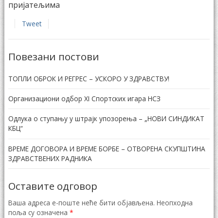
пријатељима
Tweet
Повезани постови
ТОПЛИ ОБРОК И РЕГРЕС – УСКОРО У ЗДРАВСТВУ!
Организациони одбор XI Спортских игара НСЗ
Одлука о ступању у штрајк упозорења – „НОВИ СИНДИКАТ
КБЦ“
ВРЕМЕ ДОГОВОРА И ВРЕМЕ БОРБЕ – ОТВОРЕНА СКУПШТИНА
ЗДРАВСТВЕНИХ РАДНИКА
Оставите одговор
Ваша адреса е-поште неће бити објављена.
Неопходна
поља су означена
*