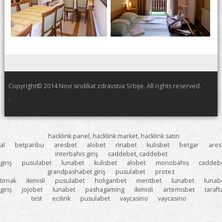
Copyright© 2014 Novi sindikat zdravstva Srbije. All rights reserved.
.
hacklink panel, hacklink market, hacklink satın
al
betparibu
aresbet
alobet
rinabet
kulisbet
betgar
ares
interbahis giriş
caddebet, caddebet
giriş
pusulabet
lunabet
kulisbet
alobet
monobahis
caddeb
grandpashabet giriş
pusulabet
protez
tırnak
ikimisli
pusulabet
holiganbet
meritbet
lunabet
lunab
giriş
jojobet
lunabet
pashagaming
ikimisli
artemisbet
taraf
test
ecilink
pusulabet
vaycasino
vaycasino