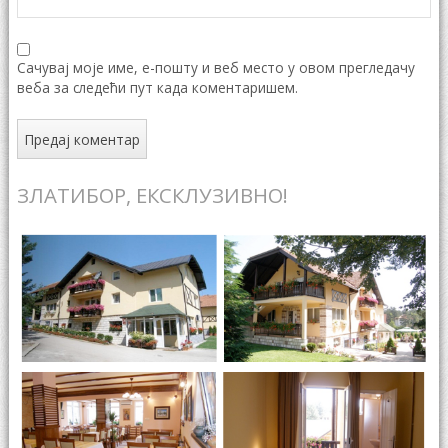
Сачувај моје име, е-пошту и веб место у овом прегледачу
веба за следећи пут када коментаришем.
ЗЛАТИБОР, ЕКСКЛУЗИВНО!