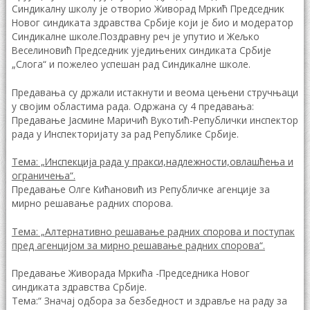
Синдикалну школу је отворио Живорад Мркић Председник
Новог синдиката здравства Србије који је био и модератор
Синдикалне школе.Поздравну реч је упутио и Жељко
Веселиновић Председник уједињених синдиката Србије
„Слога“ и пожелео успешан рад Синдикалне школе.
Предавања су држали истакнути и веома цењени стручњаци
у својим областима рада. Одржана су 4 предавања:
Предавање Јасмине Маричић Вукотић-Републички инспектор
рада у Инспекторијату за рад Републике Србије.
Тема: „Инспекција рада у пракси,надлежности,овлашћења и
ограничења“.
Предавање Олге Кићановић из Републичке агенције за
мирно решавање радних спорова.
Тема: „Алтернативно решавање радних спорова и поступак
пред агенцијом за мирно решавање радних спорова“.
Предавање Живорада Мркића -Председника Новог
синдиката здравства Србије.
Тема:“ Значај одбора за безбедност и здравље на раду за