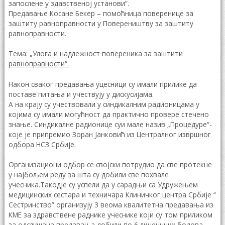
запослене у здавственој установи“.
Предавање Косане Бекер – помоћница поверенице за
заштиту равноправности у Повереништву за заштиту
равноправности.
Тема: „Улога и надлежност повереника за заштити
равноправности“.
Након сваког предавања уцесници су имали прилике да
поставе питања и учествују у дискусијама.
А на крају су учествовали у синдикалним радионицама у
којима су имали могућност да практично провере стечено
знање. Синдикалне радионице суи мале назив „Процедуре“-
које је припремио Зоран Јанковић из Централног извршног
одбора НСЗ Србије.
Организациони одбор се својски потрудио да све протекне
у најбољем реду за шта су добили све похвале
учесника.Такодје су успели да у сарадњи са Удружењем
медицинских сестара и техничара Клиничког центра Србије “
Сестринство” организују 3 веома квалитетна предавања из
КМЕ за здравствене раднике учеснике који су том приликом
за одслушана предавања добили по 6 лиценцних бодова.