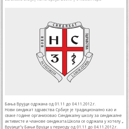
Бања Врујци одржана од 01.11 до 04.11.2012.г.
Нови синдикат здравства Србије је традиционално као и
сваке године организовао Синдикалну школу за синдикалне
активисте и чланове синдиката.Школа се одржала у хотелу „
Врујице“у Бањи Врујци у периоду од 01.11 до 04.11.2012.г.