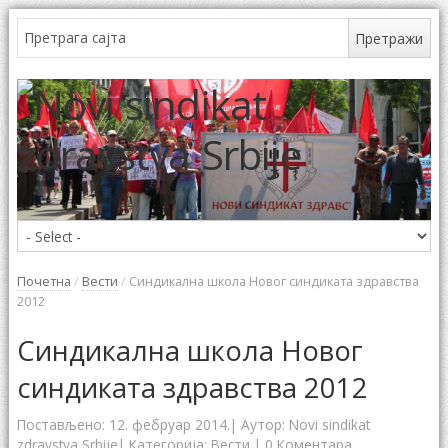
Почетна
/
Вести
/
Синдикална школа Новог синдиката здравства
2012
Синдикална школа Новог
синдиката здравства 2012
Постављено:
12. фебруар 2014.
| Аутор:
Novi sindikat
zdravstva Srbije
| Категорија:
Вести
|
0 Коментара