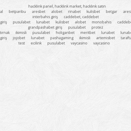
hacklink panel, hacklink market, hacklink satın
al
betparibu
aresbet
alobet
rinabet
kulisbet
betgar
ares
interbahis giriş
caddebet, caddebet
giriş
pusulabet
lunabet
kulisbet
alobet
monobahis
caddeb
grandpashabet giriş
pusulabet
protez
tırnak
ikimisli
pusulabet
holiganbet
meritbet
lunabet
lunab
giriş
jojobet
lunabet
pashagaming
ikimisli
artemisbet
taraf
test
ecilink
pusulabet
vaycasino
vaycasino