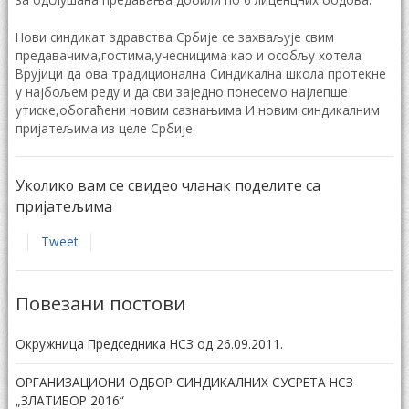
Нови синдикат здравства Србије се захваљује свим
предавачима,гостима,учесницима као и особљу хотела
Врујици да ова традиционална Синдикална школа протекне
у најбољем реду и да сви заједно понесемо најлепше
утиске,обогаћени новим сазнањима И новим синдикалним
пријатељима из целе Србије.
Уколико вам се свидео чланак поделите са
пријатељима
Tweet
Повезани постови
Окружница Председника НСЗ од 26.09.2011.
ОРГАНИЗАЦИОНИ ОДБОР СИНДИКАЛНИХ СУСРЕТА НСЗ
„ЗЛАТИБОР 2016“