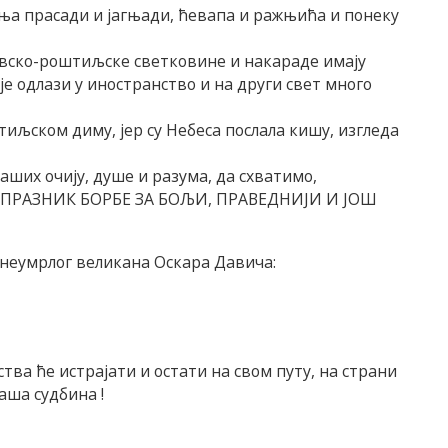
ења прасади и јагњади, ћевапа и ражњића и понеку
ивско-роштиљске светковине и накараде имају
је одлази у иностранство и на други свет много
тиљском диму, јер су Небеса послала кишу, изгледа
аших очију, душе и разума, да схватимо,
 ЈЕ ПРАЗНИК БОРБЕ ЗА БОЉИ, ПРАВЕДНИЈИ И ЈОШ
и неумрлог великана Оскара Давича:
тва ће истрајати и остати на свом путу, на страни
наша судбина !