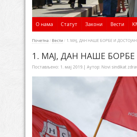
О нама
Статут
Закони
Вести
K
Почетна
/
Вести
/
1. МАЈ, ДАН НАШЕ БОРБЕ И ДОСТОЈАН
1. МАЈ, ДАН НАШЕ БОРБЕ
Постављено:
1. мај 2019.
| Аутор:
Novi sindikat zdra