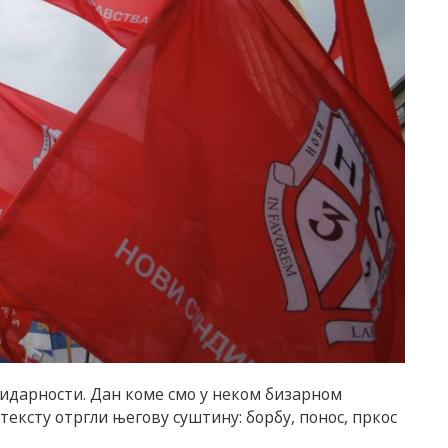
идарности. Дан коме смо у неком бизарном
ексту отргли његову суштину: борбу, понос, пркос