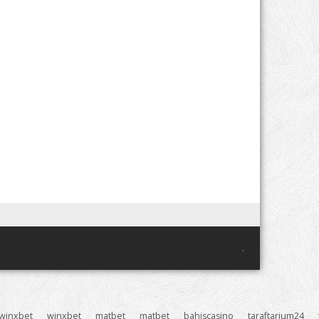
.
winxbet
winxbet
matbet
matbet
bahiscasino
taraftarium24