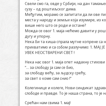
Свели смо га, овде у Србији, на дан тамањ
сузу – од роштиљског дима.
Међутим, морамо се запитати да ли ове п
места у народу и земљи која изумире, из ко
више него што се роди и остане?
Можда се овог 1. маја нећемо давити у рош
дугу и упорну.
Нека би та киша спрала мутне копрене са н
прихватимо и са собом разлучимо: 1. МАЈ
УВЕК НЕОСТВАРЕНИ СВЕТ !
Нека нас овог 1. маја опет надахну стихов
“… за слободу ја сам се био,
за слободу већу, за људску срећу,
за свет о коме сам снио !“
Колегинице и колеге, Нови синдикат здравс
слободе и правде. То је наша страна, то је 
Срећан нам свима 1. мај!