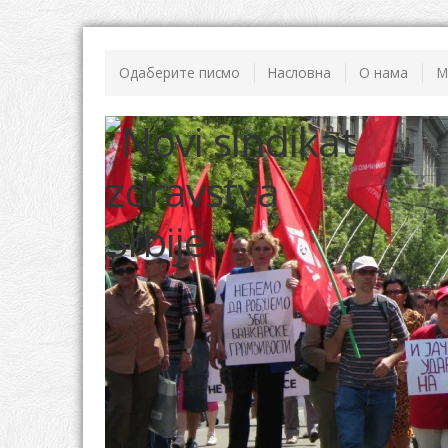
Одаберите писмо
Насловна
О нама
М