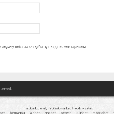
егледачу веба за следећи пут када коментаришем.
reserved.
hacklink panel, hacklink market, hacklink satın
bet
betparibu
alobet
rinabet
betgar
kulisbet
madridbet