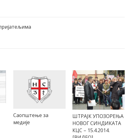
 пријатељима
Саопштење за
ШТРАЈК УПОЗОРЕЊА
медије
НОВОГ СИНДИКАТА
КЦС – 15.4.2014.
[ВИДЕО]