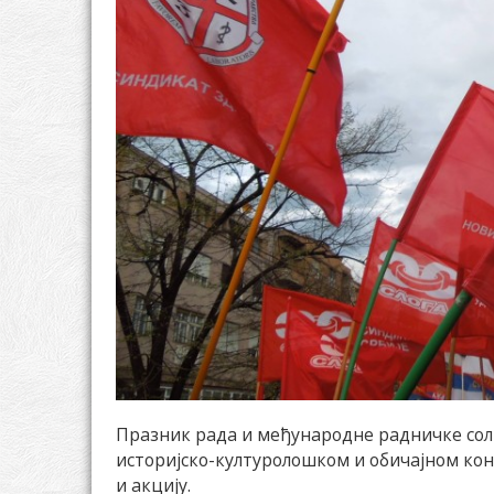
Празник рада и међународне радничке сол
историјско-културолошком и обичајном конт
и акцију.