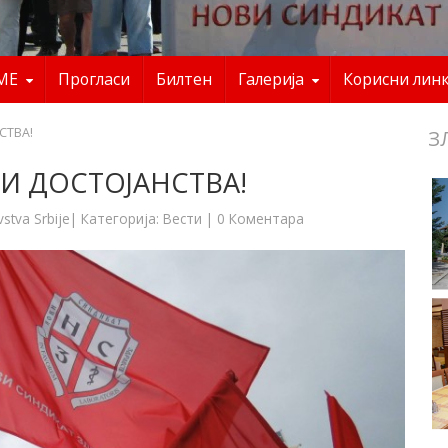
ME
Прогласи
Билтен
Галерија
Корисни лин
СТВА!
З
 И ДОСТОЈАНСТВА!
vstva Srbije
| Категорија:
Вести
|
0 Коментара