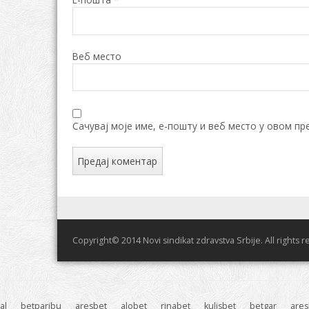
Веб место
Сачувај моје име, е-пошту и веб место у овом пр
Copyright© 2014 Novi sindikat zdravstva Srbije. All rights 
al
betparibu
aresbet
alobet
rinabet
kulisbet
betgar
ares