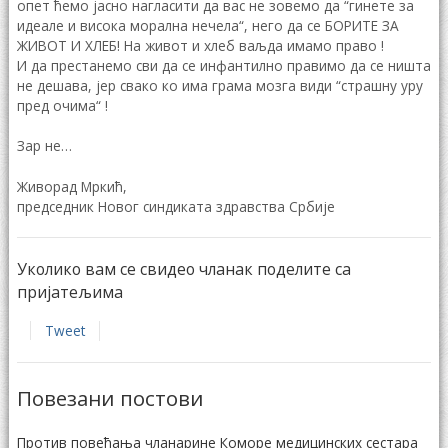
опет ћемо јасно нагласити да вас не зовемо да “гинете за
идеале и висока морална нечела“, него да се БОРИТЕ ЗА
ЖИВОТ И ХЛЕБ! На живот и хлеб ваљда имамо право !
И да престанемо сви да се инфантилно правимо да се ништа
не дешава, јер свако ко има грама мозга види “страшну уру
пред очима“ !
Зар не…
Живорад Мркић,
председник Новог синдиката здравства Србије
Уколико вам се свидео чланак поделите са
пријатељима
Tweet
Повезани постови
Против повећања чланарине Коморе медицинских сестара