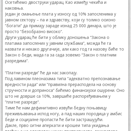
Осетићемо двоструки ударац. Као између чекића и
наковња.
Један је смањење плата у износу од 10% запосленима у
јавном сектору – па и здравству, који су толико осионо
“богати“ да примају зараде изнад 25 000 динара, што је
просто “безобразно високо“.
Други ударац ће бити у облику доношења “Закона о
платама запослених у јавним службама“, можда ће га
назвати и некако другачије, али како год га назову биће то
Закон о беди, мада га за сада зовемо “Закон о платним
разредима“.
“Платни разреди“ ће да нас закопају.
Под лавином плеоназама типа “адекватно препознавање
вредности рада“ или “правилна прерасподела на основу
стручности и доприноса“ бићемо финансијски ошурени. Оно
што не доврше са 10%, завршиће распоређивањем у
“платне разреде“.
Тиме ће нам дефинитивно извући бедну поњавицу
преживљавања испод ногу, а пад наших породица у амбис
беде и социјалне пропасти ће бити застрашујући.
Дакле, прво ситни аперкати и крошеи типа укидања