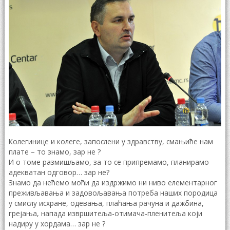
Колегинице и колеге, запослени у здравству, смањиће нам
плате – то знамо, зар не ?
И о томе размишљамо, за то се припремамо, планирамо
адекватан одговор… зар не?
Знамо да нећемо моћи да издржимо ни ниво елементарног
преживљавања и задовољавања потреба наших породица
у смислу исхране, одевања, плаћања рачуна и дажбина,
грејања, напада извршитеља-отимача-пленитеља који
надиру у хордама… зар не ?