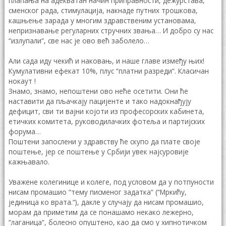
плаћања на адекватан начин приправности, дежурстава,
сменског рада, стимулација, накнаде путних трошкова,
кашњење зарада у многим здравственим установама,
непризнавање регуларних стручних звања… И добро су нас
“излупали“, све нас је ово већ заболело…
Али сада иду чекић и наковањ, и наше главе између њих!
Кумулативни ефекат 10%, плус “платни разреди“. Класичан
нокаут !
Знамо, знамо, непоштени ово неће осетити. Они ће
наставити да пљачкају пацијенте и тако надокнађују
дефицит, сви ти вајни којоти из професорских кабинета,
етичких комитета, руководилачких фотеља и партијских
форума…
Поштени запослени у здравству ће скупо да плате своје
поштење, јер се поштење у Србији увек најсуровије
кажњавало.
Уважене колегинице и колеге, под условом да у потпуности
нисам промашио “тему писменог задатка“ (“Мркићу,
јединица ко врата.“), дакле у случају да нисам промашио,
морам да приметим да се понашамо некако лежерно,
“лаганица“, болесно опуштено, као да смо у хипнотичком