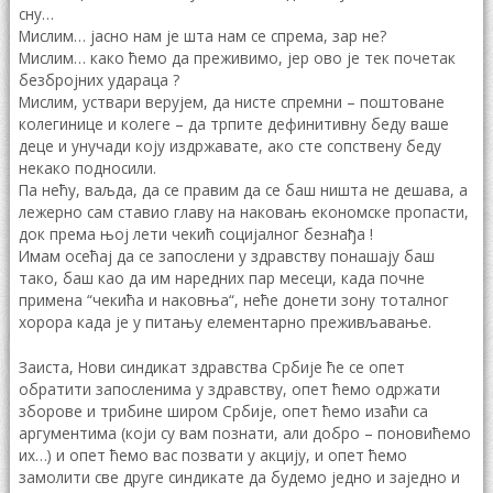
сну…
Мислим… јасно нам је шта нам се спрема, зар не?
Мислим… како ћемо да преживимо, јер ово је тек почетак
безбројних удараца ?
Мислим, уствари верујем, да нисте спремни – поштоване
колегинице и колеге – да трпите дефинитивну беду ваше
деце и унучади коју издржавате, ако сте сопствену беду
некако подносили.
Па нећу, ваљда, да се правим да се баш ништа не дешава, а
лежерно сам ставио главу на наковањ економске пропасти,
док према њој лети чекић социјалног безнађа !
Имам осећај да се запослени у здравству понашају баш
тако, баш као да им наредних пар месеци, када почне
примена “чекића и наковња“, неће донети зону тоталног
хорора када је у питању елементарно преживљавање.
Заиста, Нови синдикат здравства Србије ће се опет
обратити запосленима у здравству, опет ћемо одржати
зборове и трибине широм Србије, опет ћемо изаћи са
аргументима (који су вам познати, али добро – поновићемо
их…) и опет ћемо вас позвати у акцију, и опет ћемо
замолити све друге синдикате да будемо једно и заједно и