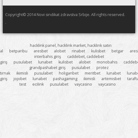
Copyright© 2014 Novi sindikat zdravstva Srbije. All rights reserved.
.
hacklink panel, hacklink market, hacklink satın
al
betparibu
aresbet
alobet
rinabet
kulisbet
betgar
ares
interbahis giriş
caddebet, caddebet
giriş
pusulabet
lunabet
kulisbet
alobet
monobahis
caddeb
grandpashabet giriş
pusulabet
protez
tırnak
ikimisli
pusulabet
holiganbet
meritbet
lunabet
lunab
giriş
jojobet
lunabet
pashagaming
ikimisli
artemisbet
taraf
test
ecilink
pusulabet
vaycasino
vaycasino