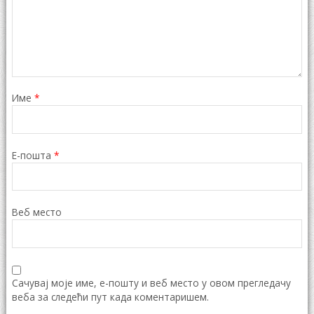
Име
*
Е-пошта
*
Веб место
Сачувај моје име, е-пошту и веб место у овом прегледачу
веба за следећи пут када коментаришем.