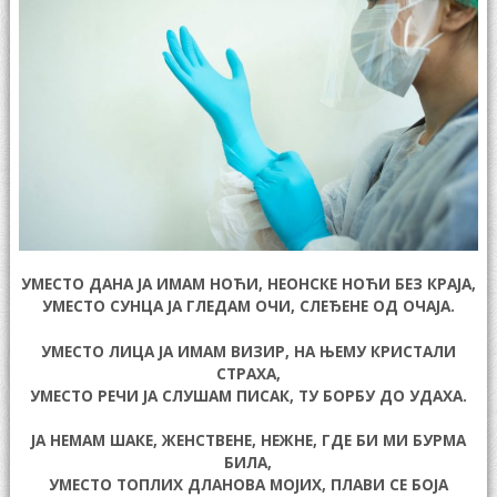
УМЕСТО ДАНА ЈА ИМАМ НОЋИ, НЕОНСКЕ НОЋИ БЕЗ КРАЈА,
УМЕСТО СУНЦА ЈА ГЛЕДАМ ОЧИ, СЛЕЂЕНЕ ОД ОЧАЈА.
УМЕСТО ЛИЦА ЈА ИМАМ ВИЗИР, НА ЊЕМУ КРИСТАЛИ
СТРАХА,
УМЕСТО РЕЧИ ЈА СЛУШАМ ПИСАК, ТУ БОРБУ ДО УДАХА.
ЈА НЕМАМ ШАКЕ, ЖЕНСТВЕНЕ, НЕЖНЕ, ГДЕ БИ МИ БУРМА
БИЛА,
УМЕСТО ТОПЛИХ ДЛАНОВА МОЈИХ, ПЛАВИ СЕ БОЈА