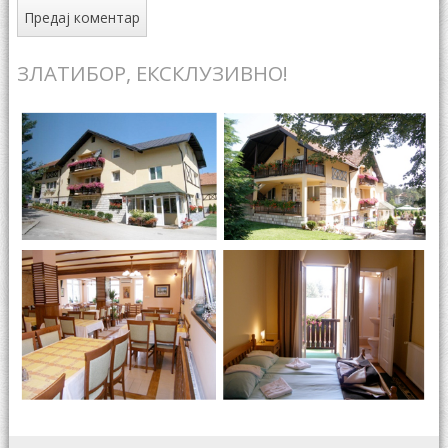
ЗЛАТИБОР, ЕКСКЛУЗИВНО!