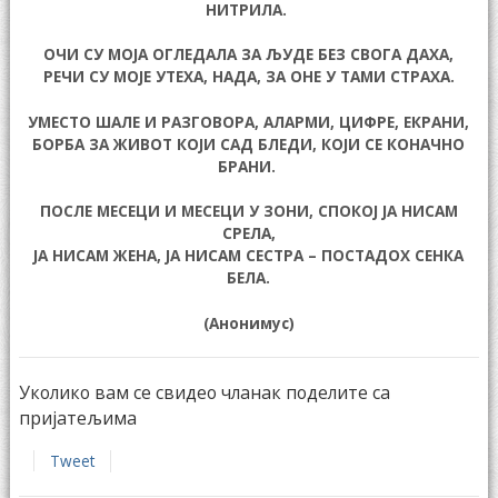
НИТРИЛА.
ОЧИ СУ МОЈА ОГЛЕДАЛА ЗА ЉУДЕ БЕЗ СВОГА ДАХА,
РЕЧИ СУ МОЈЕ УТЕХА, НАДА, ЗА ОНЕ У ТАМИ СТРАХА.
УМЕСТО ШАЛЕ И РАЗГОВОРА, АЛАРМИ, ЦИФРЕ, ЕКРАНИ,
БОРБА ЗА ЖИВОТ КОЈИ САД БЛЕДИ, КОЈИ СЕ КОНАЧНО
БРАНИ.
ПОСЛЕ МЕСЕЦИ И МЕСЕЦИ У ЗОНИ, СПОКОЈ ЈА НИСАМ
СРЕЛА,
ЈА НИСАМ ЖЕНА, ЈА НИСАМ СЕСТРА – ПОСТАДОХ СЕНКА
БЕЛА.
(Анонимус)
Уколико вам се свидео чланак поделите са
пријатељима
Tweet