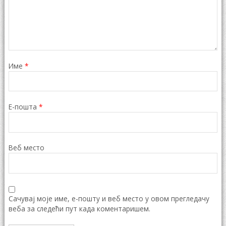
Име
*
Е-пошта
*
Веб место
Сачувај моје име, е-пошту и веб место у овом прегледачу
веба за следећи пут када коментаришем.