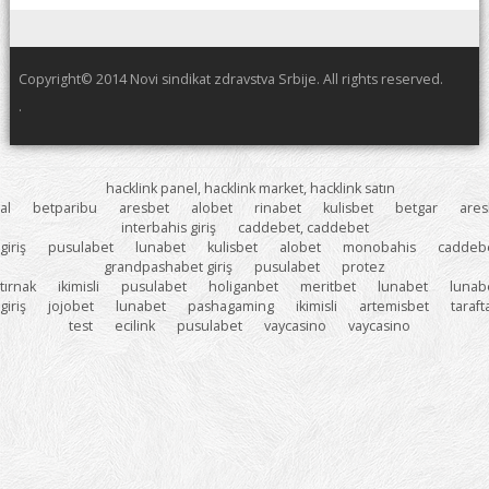
Copyright© 2014 Novi sindikat zdravstva Srbije. All rights reserved.
.
hacklink panel, hacklink market, hacklink satın
al
betparibu
aresbet
alobet
rinabet
kulisbet
betgar
ares
interbahis giriş
caddebet, caddebet
giriş
pusulabet
lunabet
kulisbet
alobet
monobahis
caddeb
grandpashabet giriş
pusulabet
protez
tırnak
ikimisli
pusulabet
holiganbet
meritbet
lunabet
lunab
giriş
jojobet
lunabet
pashagaming
ikimisli
artemisbet
taraf
test
ecilink
pusulabet
vaycasino
vaycasino