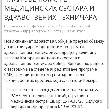
МЕДИЦИНСКИХ СЕСТАРА И
ЗДРАВСТВЕНИХ ТЕХНИЧАРА
Постављено:
23. фебруар 2021.
| Аутор:
Novi sindikat
zdravstva Srbije
| Категорија:
Вести
|
0 Коментара
Нови синдикат здравства Србије је преузео обавезу
да дистрибуира медицинским сестрама и
здравственим техничарима одређену количину
тестова Коморе медицинских сестара и
здравствених техничара Србије. Конкретно, ради се
о тестовима за следеће акредитоване програме
КМЕ, за медицинске сестре и здравствене
техничаре свих профила, који су чланови Коморе:
СЕСТРИНСКЕ ПРОЦЕДУРЕ ПРИ ЗБРИЊАВАЊУ
РАНЕ, Аутор: Јелена Јанковић, струковна
медицинска сестра, Eв. бр.: Д-1-635/20, Одлука о
акредитацији програма КЕ бр: 153-02-