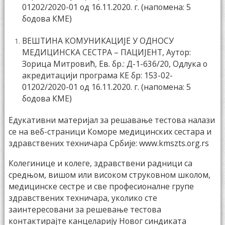
01202/2020-01 од 16.11.2020. г. (напомена: 5
бодова КМЕ)
ВЕШТИНА КОМУНИКАЦИЈЕ У ОДНОСУ
МЕДИЦИНСКА СЕСТРА – ПАЦИЈЕНТ, Аутор:
Зорица Митровић, Eв. бр.: Д-1-636/20, Одлука о
акредитацији програма КЕ бр: 153-02-
01202/2020-01 од 16.11.2020. г. (напомена: 5
бодова КМЕ)
Едукативни материјал за решавање тестова налази
се на веб-страници Коморе медицинских сестара и
здравствених техничара Србије:
www.kmszts.org.rs
Колегинице и колеге, здравствени радници са
средњом, вишом или високом струковном школом,
медицинске сестре и све професионалне групе
здравствених техничара, уколико сте
заинтересовани за решевање тестова
контактирајте канцеларију Новог синдиката