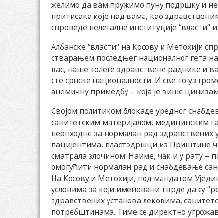
желимо да вам пружимо пуну подршку и не
притисака које над вама, као здравствен
спроведе нелегалне институције “власти“ 
Албанске “власти“ на Косову и Метохији с
стварањем последњег националног гета на т
вас, наше колеге здравствене раднике и ва
сте српске националности. И све то уз гро
анемичну примедбу – која је више цинизам
Својом политиком блокаде уредног снабде
санитетским материјалом, медицинским га
неопходне за нормалан рад здравствених 
пацијентима, властодршци из Приштине чин
сматрала злочином. Наиме, чак и у рату – п
омогућити нормалан рад и снабдевање сан
На Косову и Метохији, под мандатом Уједи
условима за који именовани тврде да су “
здравствених установа лековима, санитет
потребштинама. Тиме се директно угрожа