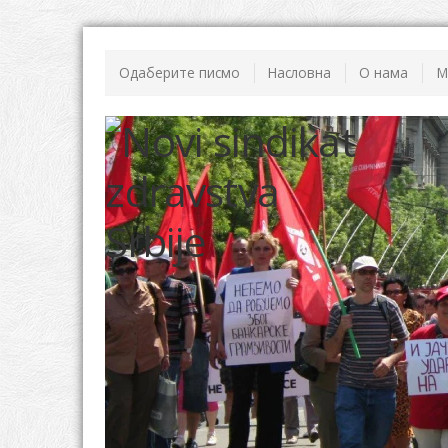
Одаберите писмо
Насловна
О нама
М