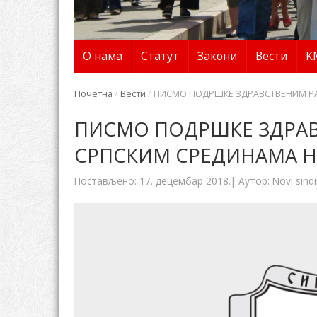
О нама
Статут
Закони
Вести
K
Почетна
/
Вести
/
ПИСМО ПОДРШКЕ ЗДРАВСТВЕНИМ РА
ПИСМО ПОДРШКЕ ЗДРА
СРПСКИМ СРЕДИНАМА Н
Постављено:
17. децембар 2018.
| Аутор:
Novi sindi