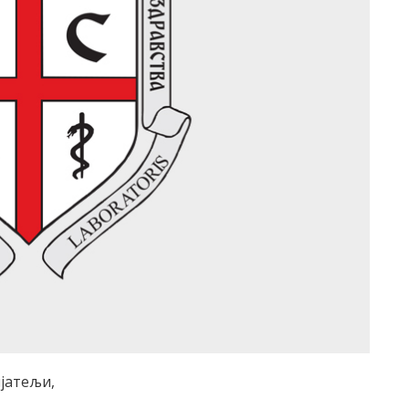
ијатељи,