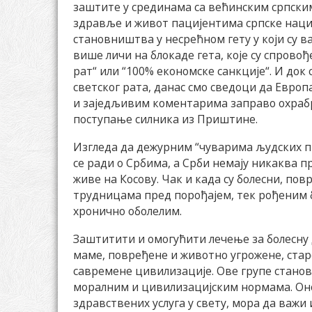
заштите у срединама са већинским српски
здравље и живот пацијентима српске нацио
становништва у несрећном гету у који су 
више личи на блокаде гета, које су спровођ
рат“ или “100% економске санкције“. И док 
светског рата, данас смо сведоци да Евро
и заједљивим коментарима заправо охрабр
поступање силника из Приштине.
Изгледа да дежурним “чуварима људских пр
се ради о Србима, а Срби немају никаква 
живе на Косову. Чак и када су болесни, повр
трудницама пред порођајем, тек рођеним 
хронично оболелим.
Заштитити и омогућити лечење за болесну 
маме, повређене и животно угрожене, стар
савремене цивилизације. Ове групе стано
моралним и цивилизацијским нормама. Оно
здравствених услуга у свету, мора да важи