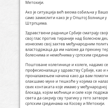
Метохији.
Ако је ситуација већ веома озбиљна у Ваш
само замислити како је у Општој болници 
Штрпцима.
Здравствени радници Србије сматрају сво
свој глас против тираније над болесном д
изнесемо свој захтев међународним пол
властодржаца да им наложе да прекину т
болеснима и немоћнима у српским средина
Поштоване колегинице и колеге, надамо се
професионалаца у здравству Србије, као и
проналажењем начина како да вам помогнем
олакшамо муке и тешкоће у којима се нала
свих контаката које имамо у међународној
блокада, којом моћници и силе које подрж
света да сакрију сву трагику у гето затво
српским срединама на Косову и Метохији.