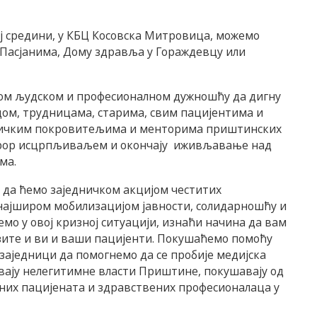
ој средини, у КБЦ Косовска Митровица, можемо
у Пасјанима, Дому здравља у Гораждевцу или
јом људском и професионалном дужношћу да дигну
ецом, трудницама, старима, свим пацијентима и
итичким покровитељима и менторима приштинских
ерор исцрпљиваљем и окончају иживљавање над
ма.
 да ћемо заједничком акцијом честитих
 најширом мобилизацијом јавности, солидарношћу и
о у овој кризној ситуацији, изнаћи начина да вам
зите и ви и ваши пацијенти. Покушаћемо помоћу
 заједници да помогнемо да се пробије медијска
авају нелегитимне власти Приштине, покушавају од
рених пацијената и здравствених професионалаца у