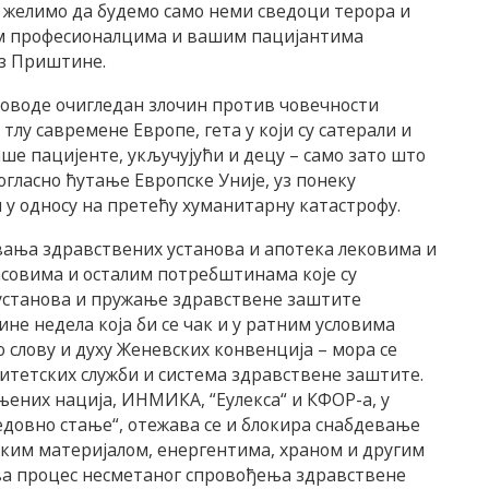
 желимо да будемо само неми сведоци терора и
им професионалцима и вашим пацијантима
из Приштине.
проводе очигледан злочин против човечности
лу савремене Европе, гета у који су сатерали и
ше пацијенте, укључујући и децу – само зато што
могласно ћутање Европске Уније, уз понеку
 у односу на претећу хуманитарну катастрофу.
вања здравствених установа и апотека лековима и
совима и осталим потребштинама које су
установа и пружање здравствене заштите
е недела која би се чак и у ратним условима
о слову и духу Женевских конвенција – мора се
итетских служби и система здравствене заштите.
њених нација, ИНМИКА, “Еулекса“ и КФОР-а, у
редовно стање“, отежава се и блокира снабдевање
ским материјалом, енергентима, храном и другим
ва процес несметаног спровођења здравствене