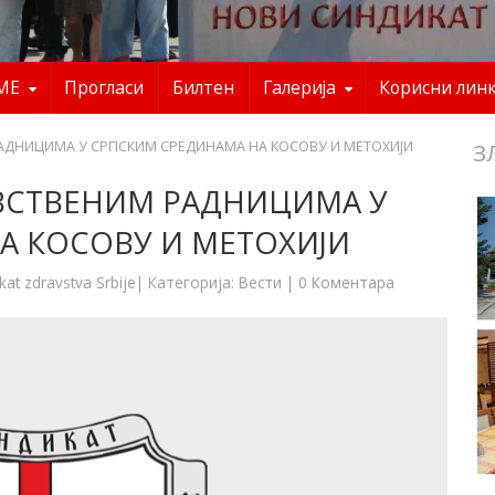
ME
Прогласи
Билтен
Галерија
Корисни лин
ДНИЦИМА У СРПСКИМ СРЕДИНАМА НА КОСОВУ И МЕТОХИЈИ
З
ВСТВЕНИМ РАДНИЦИМА У
А КОСОВУ И МЕТОХИЈИ
kat zdravstva Srbije
| Категорија:
Вести
|
0 Коментара