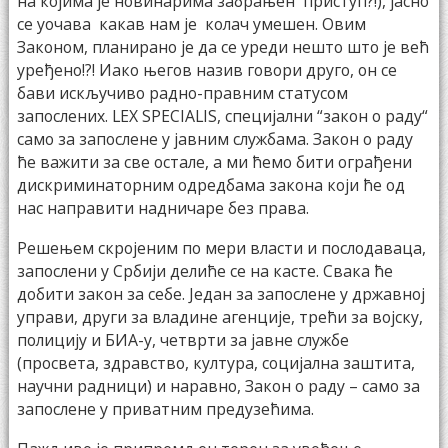
на којима је новинарима забрањен приступ?!), јасно
се уочава какав нам је колач умешен. Овим
Законом, планирано је да се уреди нешто што је већ
уређено!?! Иако његов назив говори друго, он се
бави искључиво радно-правним статусом
запослених. LEX SPECIALIS, специјални “закон о раду“
само за запослене у јавним службама. Закон о раду
ће важити за све остале, а ми ћемо бити ограђени
дискриминаторним одредбама закона који ће од
нас направити надничаре без права.
Решењем скројеним по мери власти и послодаваца,
запослени у Србији делиће се на касте. Свака ће
добити закон за себе. Један за запослене у државној
управи, други за владине агенције, трећи за војску,
полицију и БИА-у, четврти за јавне службе
(просвета, здравство, култура, социјална заштита,
научни радници) и наравно, Закон о раду – само за
запослене у приватним предузећима.