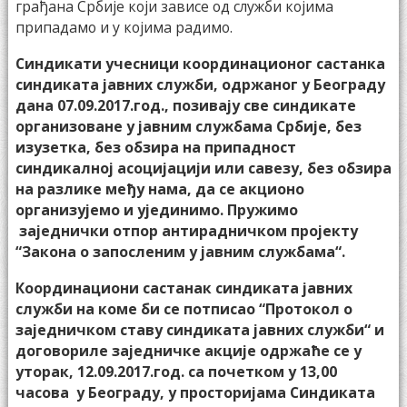
грађана Србије који зависе од служби којима
припадамо и у којима радимо.
Синдикати учесници координационог састанка
синдиката јавних служби, одржаног у Београду
дана 07.09.2017.год., позивају све синдикате
организоване у јавним службама Србије, без
изузетка, без обзира на припадност
синдикалној асоцијацији или савезу, без обзира
на разлике међу нама, да се акционо
организујемо и ујединимо. Пружимо
заједнички отпор антирадничком пројекту
“Закона о запосленим у јавним службама“.
Координациони састанак синдиката јавних
служби на коме би се потписао “Протокол о
заједничком ставу синдиката јавних служби“ и
договориле заједничке акције одржаће се у
уторак, 12.09.2017.год. са почетком у 13,00
часова у Београду, у просторијама Синдиката