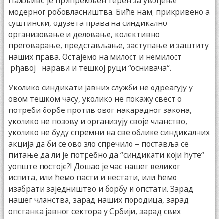
Пажљиво је припремљен терен за увођење
модерног робовласништва. Биће нам, прикривено а
суштински, одузета права на синдикално
организовање и деловање, колективно
преговарање, представљање, заступање и заштиту
наших права. Остајемо на милост и немилост
рђавој нарави и тешкој руци “оснивача“.
Уколико синдикати јавних служби не одреагују у
овом тешком часу, уколико не покажу свест о
потреби борбе против овог накарадног закона,
уколико не позову и организују своје чланство,
уколико не буду спремни на све облике синдикалних
акција да би се ово зло спречило – поставља се
питање да ли је потребно да “синдикати који ћуте“
уопште постоје?! Дошао је час нашег великог
испита, или ћемо пасти и нестати, или ћемо
изабрати заједништво и борбу и опстати. Зарад
нашег чланства, зарад наших породица, зарад
опстанка јавног сектора у Србији, зарад свих