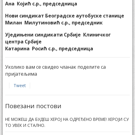
Ана Којић с.р., председница
Нови синдикат Београдске аутобуске станице
Милан Милутиновић с.р., председник
Уједињени синдикати Србије Клиничког
центра Србије
Катарина Росић с.р., председница
Уколико вам се свидео чланак поделите са
пријатељима
Tweet
Повезани постови
НЕ МОЖЕШ ДА БУДЕШ ХЕРОЈ НА ОДРЕЂЕНО ВРЕМЕ! ХЕРОЈИ СУ
ТО УВЕК И СТАЛНО.