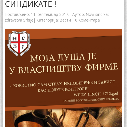
СИНДИКАТЕ !
Постављено:
11. септембар 2017.
| Аутор:
Novi sindikat
zdravstva Srbije
| Категорија:
Вести
|
0 Коментара