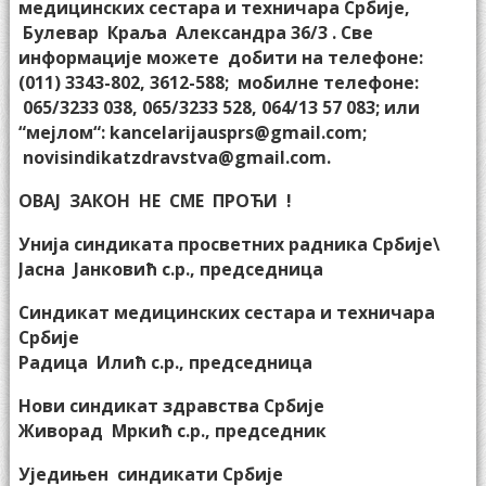
медицинских сестара и техничара Србије,
Булевар Краља Александра 36/3 .
Све
информације можете добити на телефоне:
(011) 3343-802, 3612-588; мобилне телефоне:
065/3233 038, 065/3233 528, 064/13 57 083; или
“мејлом“: kancelarijausprs@gmail.com;
novisindikatzdravstva@gmail.com.
ОВАЈ ЗАКОН НЕ СМЕ ПРОЋИ !
Унија синдиката просветних радника Србије\
Јасна Јанковић с.р., председница
Синдикат медицинских сестара и техничара
Србије
Радица Илић с.р., председница
Нови синдикат здравства Србије
Живорад Мркић с.р., председник
Уједињен синдикати Србије