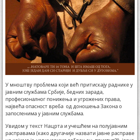
У мноштву проблема који већ притискају раднике у
јавним службама Србије, бедних зарада,
професионалног понижења и угрожених права,
највећа опасност вреба од доношењa Закона о
запосленима у јавним службама.
Увидом у текст Нацрта и учешћем на полујавним
расправама (какo другачије назвати јавне расправе