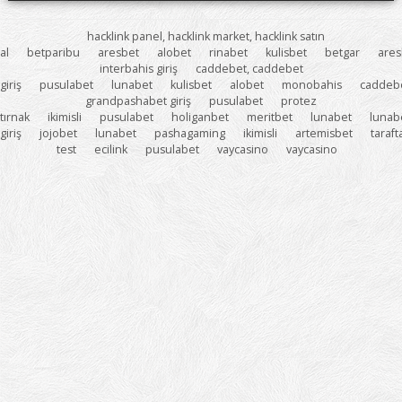
hacklink panel, hacklink market, hacklink satın
al
betparibu
aresbet
alobet
rinabet
kulisbet
betgar
ares
interbahis giriş
caddebet, caddebet
giriş
pusulabet
lunabet
kulisbet
alobet
monobahis
caddeb
grandpashabet giriş
pusulabet
protez
tırnak
ikimisli
pusulabet
holiganbet
meritbet
lunabet
lunab
giriş
jojobet
lunabet
pashagaming
ikimisli
artemisbet
taraf
test
ecilink
pusulabet
vaycasino
vaycasino