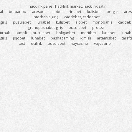
hacklink panel, hacklink market, hacklink satın
al
betparibu
aresbet
alobet
rinabet
kulisbet
betgar
ares
interbahis giriş
caddebet, caddebet
giriş
pusulabet
lunabet
kulisbet
alobet
monobahis
caddeb
grandpashabet giriş
pusulabet
protez
tırnak
ikimisli
pusulabet
holiganbet
meritbet
lunabet
lunab
giriş
jojobet
lunabet
pashagaming
ikimisli
artemisbet
taraf
test
ecilink
pusulabet
vaycasino
vaycasino