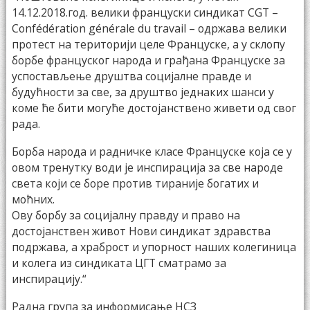
14.12.2018.год. велики француски синдикат CGT –
Confédération générale du travail – одржава велики
протест на територији целе Француске, а у склопу
борбе француског народа и грађана Француске за
успостављење друштва социјалне правде и
будућности за све, за друштво једнаких шанси у
коме ће бити могуће достојанствено живети од свог
рада.
Борба народа и радничке класе Француске која се у
овом тренутку води је инспирација за све народе
света који се боре против тираније богатих и
моћних.
Ову борбу за социјалну правду и право на
достојанствен живот Нови синдикат здравства
подржава, а храброст и упорност наших колегиница
и колега из синдиката ЦГТ сматрамо за
инспирацију.“
Радна група за информисање НСЗ