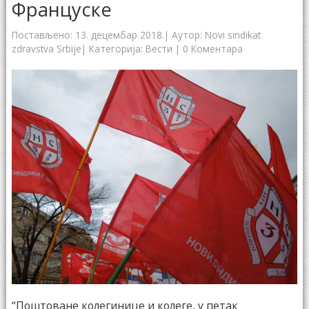
Француске
Постављено:
13. децембар 2018.
| Аутор:
Novi sindikat
zdravstva Srbije
| Категорија:
Вести
|
0 Коментара
“Поштоване колегинице и колеге, у петак