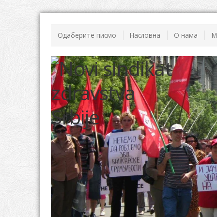
Одаберите писмо
Насловна
О нама
М