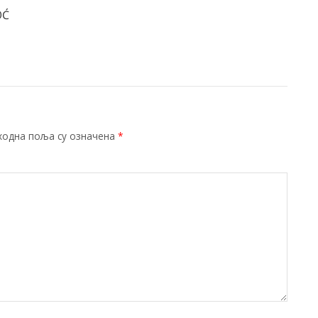
OĆ
ходна поља су означена
*