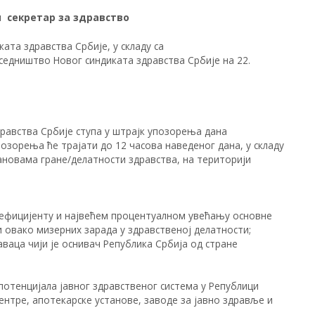
и секретар за здравство
иката здравства Србије, у складу са
 Председништво Новог синдиката здравства Србије на 22.
здравства Србије ступа у штрајк упозорења дана
упозорења ће трајати до 12 часова наведеног дана, у складу
тановама гране/делатности здравства, на територији
оефицијенту и највећем процентуалном увећању основне
 овако мизерних зарада у здравственој делатности;
ваца чији је оснивач Република Србија од стране
потенцијала јавног здравственог система у Републици
ентре, апотекарске установе, заводе за јавно здравље и