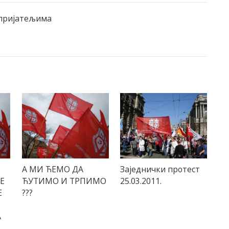
 пријатељима
А МИ ЋЕМО ДА
Заједнички протест
JE
ЋУТИМО И ТРПИМО
25.03.2011.
E
???
A