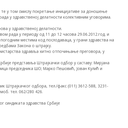
, те у том смислу покретање иницијативе за доношење
рада у здравственој делатности колективним уговорима.
рова у здравственој делатности.
ом рада у периоду од 11 до 12 часова 29.06.2012.год. и
погодним местима код послодаваца, у грани здравства на
дредбама Закона о штрајку.
Министарства здравља хитно отпочињање преговора, у
 Србије представља Штрајкачки одбор у саставу: Мирјана
ница председника ШО; Марко Пешовић, Јован Кулић и
ик Штрајкачког одбора, тел./факс (011) 3612-588, 3231-
моб. тел. 062/280 426.
вог синдиката здравства Србије