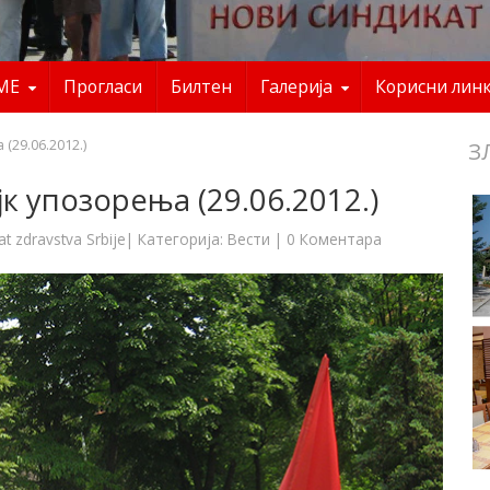
ME
Прогласи
Билтен
Галерија
Корисни лин
(29.06.2012.)
З
к упозорења (29.06.2012.)
at zdravstva Srbije
| Категорија:
Вести
|
0 Коментара