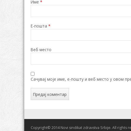
Име
*
Е-пошта
*
Веб место
Сачувај моје име, е-пошту и веб место у овом пр
Copyright© 2014 Novi sindikat zdravstva Srbije. All rights 