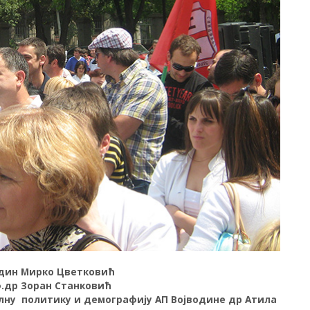
один Мирко Цветковић
.др Зоран Станковић
јалну политику и демографију АП Војводине др Атила