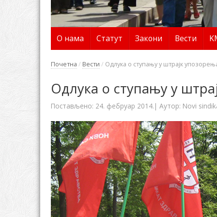
О нама
Статут
Закони
Вести
K
Почетна
/
Вести
/
Одлука о ступању у штрајк упозорења 
Одлука о ступању у штрај
Постављено:
24. фебруар 2014.
| Аутор:
Novi sindik