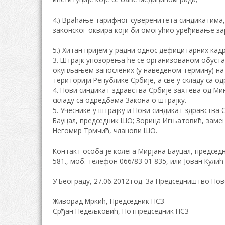
4.) Враћање тарифног суверенитета синдикатима
законског оквира који би омогућио уређивање за
5.) Хитан пријем у радни однос дефицитарних кад
3. Штрајк упозорења ће се организованом обустав
окупљањем запослених (у наведеном термину) на 
територији Републике Србије, а све у складу са о
4. Нови синдикат здравства Србије захтева од 
складу са одредбама Закона о штрајку.
5. Учеснике у штрајку и Нови синдикат здравства
Бауцал, председник ШО; Зорица Игњатовић, заме
Негомир Трмчић, чланови ШО.
Контакт особа је колега Мирјана Бауцал, председн
581., моб. телефон 066/83 01 835, или Јован Кулић 
У Београду, 27.06.2012.год. За Председништво Но
Живорад Мркић, Председник НСЗ
Срђан Недељковић, Потпредседник НСЗ