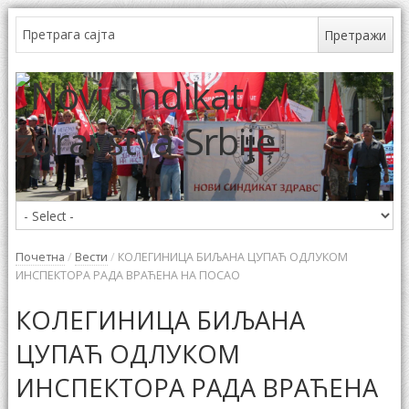
Почетна
/
Вести
/
КОЛЕГИНИЦА БИЉАНА ЦУПАЋ ОДЛУКОМ
ИНСПЕКТОРА РАДА ВРАЋЕНА НА ПОСАО
КОЛЕГИНИЦА БИЉАНА
ЦУПАЋ ОДЛУКОМ
ИНСПЕКТОРА РАДА ВРАЋЕНА