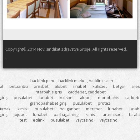
Copyright© 2014 Novi sindikat zdravstva Srbije. All rights reserved.
.
hacklink panel, hacklink market, hacklink satın
al
betparibu
aresbet
alobet
rinabet
kulisbet
betgar
ares
interbahis giriş
caddebet, caddebet
giriş
pusulabet
lunabet
kulisbet
alobet
monobahis
caddeb
grandpashabet giriş
pusulabet
protez
tırnak
ikimisli
pusulabet
holiganbet
meritbet
lunabet
lunab
giriş
jojobet
lunabet
pashagaming
ikimisli
artemisbet
taraf
test
ecilink
pusulabet
vaycasino
vaycasino