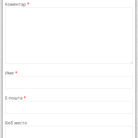
Коментар
*
Име
*
Е-пошта
*
Веб место