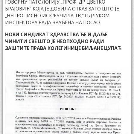
ГОВОРНУ ПАТОЛОГИЈУ „ПРОФ. ДР ЦВЕТКО
БРАЈОВИЋ“ КОЈА ЈЕ ДОБИЛА ОТКАЗ ЗАТО ШТО ЈЕ
„НЕПРОПИСНО ИСКЉУЧИЛА ТВ,“ ОДЛУКОМ
ИНСПЕКТОРА РАДА ВРАЋЕНА НА ПОСАО.
НОВИ СИНДИКАТ ЗДРАВСТВА ЋЕ И ДАЉЕ
ЧИНИТИ СВЕ ШТО ЈЕ НЕОПХОДНО РАДИ
ЗАШТИТЕ ПРАВА КОЛЕГИНИЦЕ БИЉАНЕ ЦУПАЋ